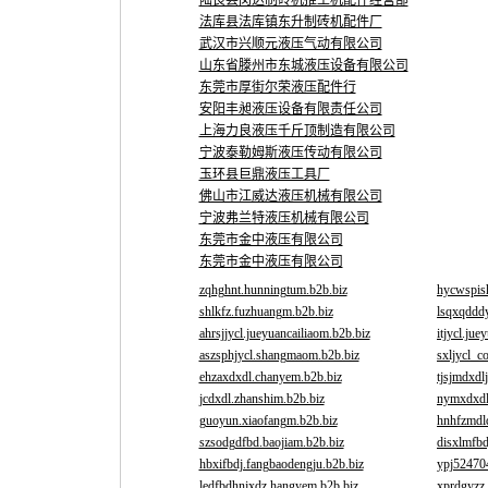
陆良县闵达制砖机推土机配件经营部
法库县法库镇东升制砖机配件厂
武汉市兴顺元液压气动有限公司
山东省滕州市东城液压设备有限公司
东莞市厚街尔荣液压配件行
安阳丰昶液压设备有限责任公司
上海力良液压千斤顶制造有限公司
宁波泰勒姆斯液压传动有限公司
玉环县巨鼎液压工具厂
佛山市江威达液压机械有限公司
宁波弗兰特液压机械有限公司
东莞市金中液压有限公司
东莞市金中液压有限公司
zqhghnt.hunningtum.b2b.biz
hycwspis
shlkfz.fuzhuangm.b2b.biz
lsqxqddd
ahrsjjycl.jueyuancailiaom.b2b.biz
itjycl.jue
aszsphjycl.shangmaom.b2b.biz
sxljycl_c
ehzaxdxdl.chanyem.b2b.biz
tjsjmdxdl
jcdxdl.zhanshim.b2b.biz
nymxdxdl
guoyun.xiaofangm.b2b.biz
hnhfzmdl
szsodgdfbd.baojiam.b2b.biz
disxlmfbd
hbxifbdj.fangbaodengju.b2b.biz
ypj52470
ledfbdhnjxdz.hangyem.b2b.biz
xprdgyzz