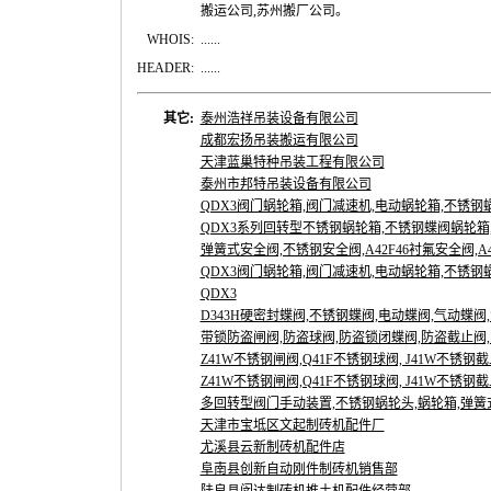
搬运公司,苏州搬厂公司。
WHOIS:
......
HEADER:
......
其它:
泰州浩祥吊装设备有限公司
成都宏扬吊装搬运有限公司
天津蓝巢特种吊装工程有限公司
泰州市邦特吊装设备有限公司
QDX3阀门蜗轮箱,阀门减速机,电动蜗轮箱,不锈钢蜗
QDX3系列回转型不锈钢蜗轮箱,不锈钢蝶阀蜗轮箱,
弹簧式安全阀,不锈钢安全阀,A42F46衬氟安全阀,A48
QDX3阀门蜗轮箱,阀门减速机,电动蜗轮箱,不锈钢蜗
QDX3
D343H硬密封蝶阀,不锈钢蝶阀,电动蝶阀,气动蝶阀,
带锁防盗闸阀,防盗球阀,防盗锁闭蝶阀,防盗截止阀,防
Z41W不锈钢闸阀,Q41F不锈钢球阀, J41W不锈钢截止阀,
Z41W不锈钢闸阀,Q41F不锈钢球阀, J41W不锈钢截止阀,
多回转型阀门手动装置,不锈钢蜗轮头,蜗轮箱,弹簧式安
天津市宝坻区文起制砖机配件厂
尤溪县云新制砖机配件店
阜南县创新自动刚件制砖机销售部