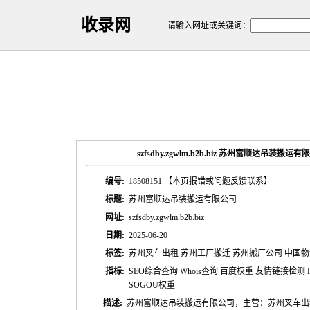
收录网
请输入网址或关键词：
szfsdby.zgwlm.b2b.biz 苏州富顺达吊装搬
编号:
18508151
【本页报错或问题反馈联系】
标题:
苏州富顺达吊装搬运有限公司
网址:
szfsdby.zgwlm.b2b.biz
日期:
2025-06-20
标签:
苏州叉车出租 苏州工厂搬迁 苏州搬厂公司 中国
指标:
SEO综合查询
Whois查询
百度权重
友情链接检测
SOGOU权重
描述:
苏州富顺达吊装搬运有限公司，主营：苏州叉车出租