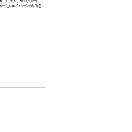
者、注册人、管理员邮件、
t="_blank" title="域名信息
。
。