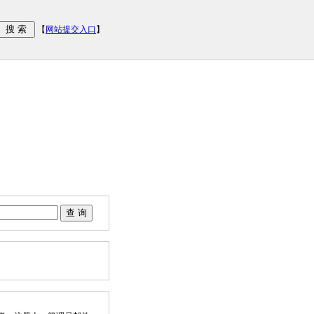
【
网站提交入口
】