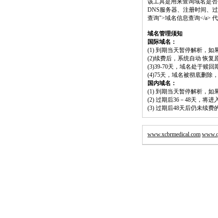
该工具是用来查询域名是否
DNS服务器、注册时间、过期时间等）；请将 
查询">域名信息查询</a
域名管理须知
国际域名：
(1) 到期当天暂停解析，
(2)续费后，系统自动 恢复
(3)39-70天，域名处于赎
(4)75天，域名被彻底删
国内域名：
(1) 到期当天暂停解析，
(2) 过期后36－48天，
(3) 过期后48天后仍未续
www.xcbrmedical.com
www.q