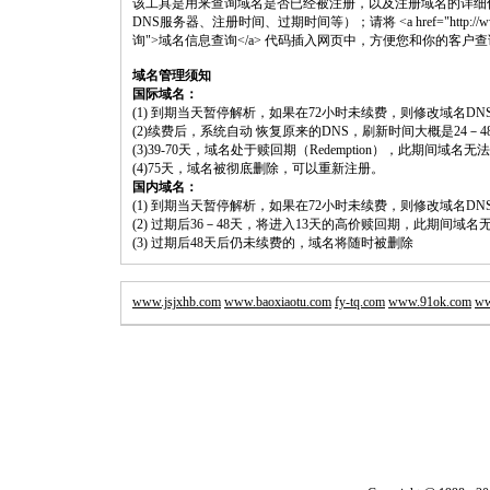
该工具是用来查询域名是否已经被注册，以及注册域名的详细
DNS服务器、注册时间、过期时间等）；请将 <a href="http://www.shoulu
询">域名信息查询</a> 代码插入网页中，方便您和你的客户
域名管理须知
国际域名：
(1) 到期当天暂停解析，如果在72小时未续费，则修改域名D
(2)续费后，系统自动 恢复原来的DNS，刷新时间大概是24－4
(3)39-70天，域名处于赎回期（Redemption），此期间域
(4)75天，域名被彻底删除，可以重新注册。
国内域名：
(1) 到期当天暂停解析，如果在72小时未续费，则修改域名D
(2) 过期后36－48天，将进入13天的高价赎回期，此期间域名
(3) 过期后48天后仍未续费的，域名将随时被删除
www.jsjxhb.com
www.baoxiaotu.com
fy-tq.com
www.91ok.com
ww