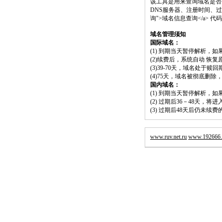
该工具是用来查询域名是否
DNS服务器、注册时间、过期时间等）；请将
询">域名信息查询</a>
域名管理须知
国际域名：
(1) 到期当天暂停解析，
(2)续费后，系统自动 恢复
(3)39-70天，域名处于赎
(4)75天，域名被彻底删
国内域名：
(1) 到期当天暂停解析，
(2) 过期后36－48天，
(3) 过期后48天后仍未续
www.ruv.net.ru
www.192666.