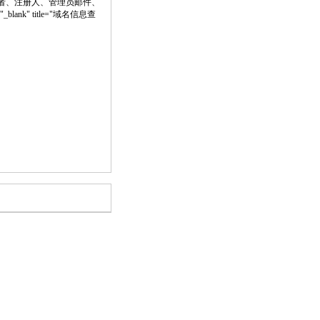
者、注册人、管理员邮件、
"_blank" title="域名信息查
。
。