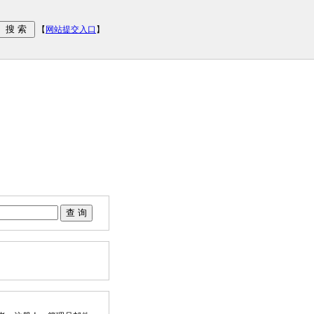
【
网站提交入口
】