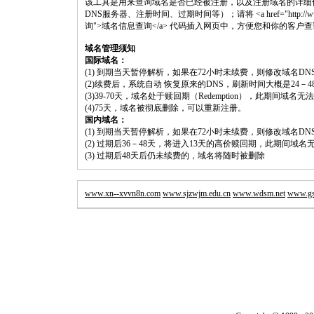
该工具是用来查询域名是否已经被注册，以及注册域名的详细
DNS服务器、注册时间、过期时间等）；请将 <a href="http://www.shouluw
询">域名信息查询</a> 代码插入网页中，方便您和你的客户
域名管理须知
国际域名：
(1) 到期当天暂停解析，如果在72小时未续费，则修改域名D
(2)续费后，系统自动 恢复原来的DNS，刷新时间大概是24－4
(3)39-70天，域名处于赎回期（Redemption），此期间域
(4)75天，域名被彻底删除，可以重新注册。
国内域名：
(1) 到期当天暂停解析，如果在72小时未续费，则修改域名D
(2) 过期后36－48天，将进入13天的高价赎回期，此期间域名
(3) 过期后48天后仍未续费的，域名将随时被删除
www.xn--xvvn8n.com
www.sjzwjm.edu.cn
www.wdsm.net
www.gsa