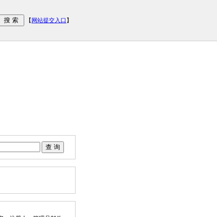
【
网站提交入口
】