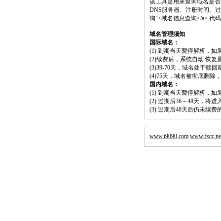
该工具是用来查询域名是否
DNS服务器、注册时间、过期时间等）；请将
询">域名信息查询</a>
域名管理须知
国际域名：
(1) 到期当天暂停解析，
(2)续费后，系统自动 恢复
(3)39-70天，域名处于赎
(4)75天，域名被彻底删
国内域名：
(1) 到期当天暂停解析，
(2) 过期后36－48天，
(3) 过期后48天后仍未续
www.t9090.com
www.fxcc.ne