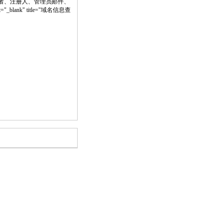
者、注册人、管理员邮件、
="_blank" title="域名信息查
。
。