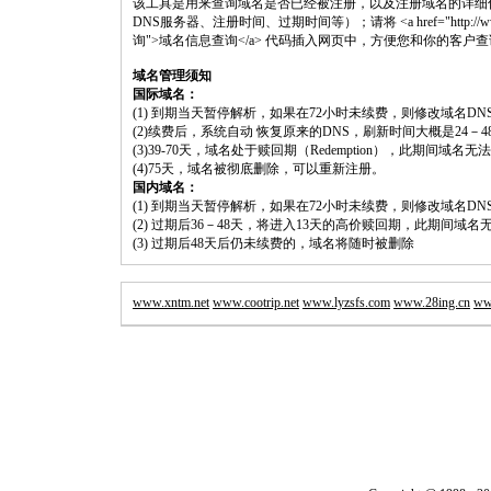
该工具是用来查询域名是否已经被注册，以及注册域名的详细
DNS服务器、注册时间、过期时间等）；请将 <a href="http://www.shouluw
询">域名信息查询</a> 代码插入网页中，方便您和你的客户
域名管理须知
国际域名：
(1) 到期当天暂停解析，如果在72小时未续费，则修改域名D
(2)续费后，系统自动 恢复原来的DNS，刷新时间大概是24－4
(3)39-70天，域名处于赎回期（Redemption），此期间域
(4)75天，域名被彻底删除，可以重新注册。
国内域名：
(1) 到期当天暂停解析，如果在72小时未续费，则修改域名D
(2) 过期后36－48天，将进入13天的高价赎回期，此期间域名
(3) 过期后48天后仍未续费的，域名将随时被删除
www.xntm.net
www.cootrip.net
www.lyzsfs.com
www.28ing.cn
ww