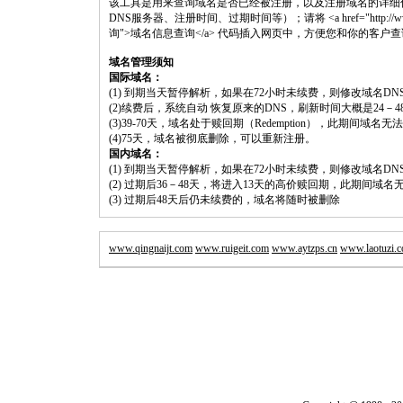
该工具是用来查询域名是否已经被注册，以及注册域名的详细
DNS服务器、注册时间、过期时间等）；请将 <a href="http://www.shouluw
询">域名信息查询</a> 代码插入网页中，方便您和你的客户
域名管理须知
国际域名：
(1) 到期当天暂停解析，如果在72小时未续费，则修改域名D
(2)续费后，系统自动 恢复原来的DNS，刷新时间大概是24－4
(3)39-70天，域名处于赎回期（Redemption），此期间域
(4)75天，域名被彻底删除，可以重新注册。
国内域名：
(1) 到期当天暂停解析，如果在72小时未续费，则修改域名D
(2) 过期后36－48天，将进入13天的高价赎回期，此期间域名
(3) 过期后48天后仍未续费的，域名将随时被删除
www.qingnaijt.com
www.ruigeit.com
www.aytzps.cn
www.laotuzi.