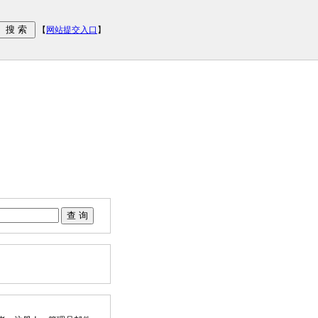
【
网站提交入口
】