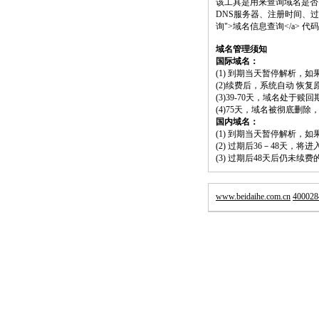
该工具是用来查询域名是否
DNS服务器、注册时间、过期时间等）；请将
询">域名信息查询</a>
域名管理须知
国际域名：
(1) 到期当天暂停解析，
(2)续费后，系统自动 恢复
(3)39-70天，域名处于赎
(4)75天，域名被彻底删
国内域名：
(1) 到期当天暂停解析，
(2) 过期后36－48天，
(3) 过期后48天后仍未续
www.beidaihe.com.cn
400028