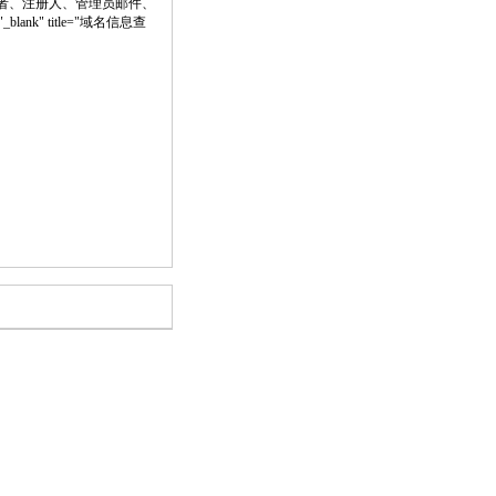
者、注册人、管理员邮件、
_blank" title="域名信息查
。
。