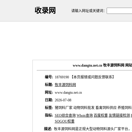
收录网
请输入网址或关键词：
www.dangtu.net.cn 牧丰源饲料网
编号:
18769190
【本页报错或问题反馈联系】
标题:
牧丰源饲料网
网址:
www.dangtu.net.cn
日期:
2026-07-08
标签:
猪饲料厂家 动物饲料批发 畜禽饲料供应 养殖饲料
指标:
SEO综合查询
Whois查询
百度权重
友情链接检测
SOGOU权重
描述:
牧丰源饲料网是正规大型动物饲料源头厂家平台，