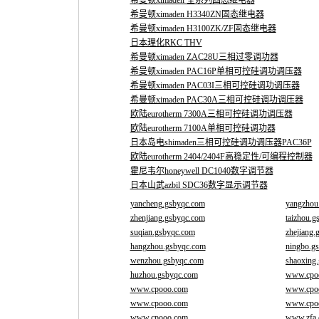
希曼顿ximaden 全系列固态继电器
希曼顿ximaden H3340ZN固态继电器
希曼顿ximaden H3100ZK/ZF固态继电器
日本理化RKC THV
希曼顿ximaden ZAC28U三相过零调功器
希曼顿ximaden PAC16P单相可控硅调功调压器
希曼顿ximaden PAC03I三相可控硅调功调压器
希曼顿ximaden PAC30A三相可控硅调功调压器
欧陆eurotherm 7300A三相可控硅调功调压器
欧陆eurotherm 7100A单相可控硅调功器
日本岛电shimaden三相可控硅调功调压器PAC36P
欧陆eurotherm 2404/2404F高稳定性/可编程控制器
霍尼韦尔honeywell DC1040数字调节器
日本山武azbil SDC36数字显示调节器
yancheng.gsbyqc.com
yangzhou
zhenjiang.gsbyqc.com
taizhou.g
suqian.gsbyqc.com
zhejiang.
hangzhou.gsbyqc.com
ningbo.g
wenzhou.gsbyqc.com
shaoxing
huzhou.gsbyqc.com
www.cpo
www.cpooo.com
www.cpo
www.cpooo.com
www.cpo
www.cpooo.com
www.zfa.