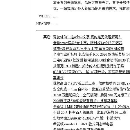
禽全系列养殖饲料，品质可靠营养足，育肥长势快
优，一站式满足各大养殖场饲料采购需求，找优质
WHOIS:
......
HEADER:
......
其它:
驾驶辅助：这4个中文字 真的是无法理解吗？
全新smart精灵6号上市，限时权益价17.79万起
纯电+增程双动力/三季度上市 享界G9官图公布
全电作业新标杆 长安猎手 K50 2026 款焕新登场 14.
三电机四驱+差速锁 银河战舰700综合功率达830千
从领克07GT谈起：如今的人们接受旅行车了吗
iCAR V27首次OTA，超140项升级，家庭新硬
车讯号
魏牌高山 7 SUV版正式上市，限时权益价 27.08万
安全兜底 + 4nm 自研芯：比亚迪重塑全球智能驾
31.98 万起配闪充 + 空气悬架！腾势N8L闪充版正
2026款宝马530车型配置盘点：推荐马年版
全新猛士M817兼顾通勤与越野的家庭卫士 29.99万
不到 20 万拥有百万级底盘！比亚迪海豹 08 上市
实地体验2026款宝马530Li马年版：舒适大气
希曼顿ximaden H350ZU欧式固态继电器