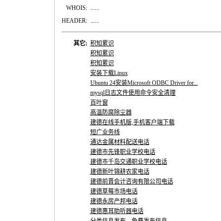
WHOIS:
......
HEADER:
......
其它:
积知累识
积知累识
积知累识
安装下载Linux
Ubuntu 24安装Microsoft ODBC Driver for...
mysql日志文件使用命令安全清理
百叶窗
高温防腐除尘器
建德在线手机版,手机客户端下载
短广业务线
通达金属材料配送电话
建德市先锋职业学校电话
建德市千岛交通职业学校电话
建德新叶锦耕农家电话
建德前晋会计咨询有限公司电话
建德草莓市场电话
建德永房产邦电话
建德惠耳助听器电话