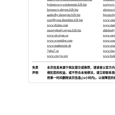
lyslzqtwwsj.weishengjin.b2b.biz
xsxjywsj.
lzsjsmwsj.zhiyem.b2b.biz
xhsjeswsj
aazlqclby.shengyim.b2b.biz
bjwmcsby
szxrfjbyspa.dingzhim.b2b.biz
www.xima
www.tfsimo.com
www.mann
raxzgypbqdy.zgysm.b2b.biz
zhhsbqdyj
www.sh-ziyan.cn
www.zgx
www.wxpetdog.com
www.son
www.mathetools.de
www.prud
7glqz7.cn
www.fawu
www.czwyw.org
www.bold
免责
本页信息来源于网友提交或推荐，请读者以官方内
声明
侵犯您的权益，或不符合本地律法，请立即联系我
将第一时间删除该页信息(24小时内)，以保障您