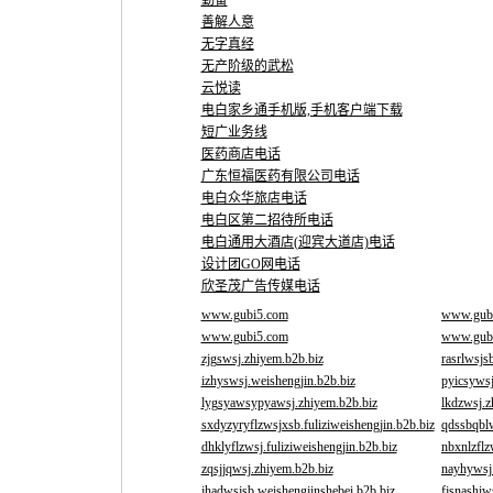
勤奋
善解人意
无字真经
无产阶级的武松
云悦读
电白家乡通手机版,手机客户端下载
短广业务线
医药商店电话
广东恒福医药有限公司电话
电白众华旅店电话
电白区第二招待所电话
电白通用大酒店(迎宾大道店)电话
设计团GO网电话
欣圣茂广告传媒电话
www.gubi5.com
www.gub
www.gubi5.com
www.gub
zjgswsj.zhiyem.b2b.biz
rasrlwsjs
izhyswsj.weishengjin.b2b.biz
pyicsywsj
lygsyawsypyawsj.zhiyem.b2b.biz
lkdzwsj.z
sxdyzyryflzwsjxsb.fuliziweishengjin.b2b.biz
qdssbqblw
dhklyflzwsj.fuliziweishengjin.b2b.biz
nbxnlzflz
zqsjjqwsj.zhiyem.b2b.biz
nayhywsj.
jhadwsjsb.weishengjinshebei.b2b.biz
fjsnashiw