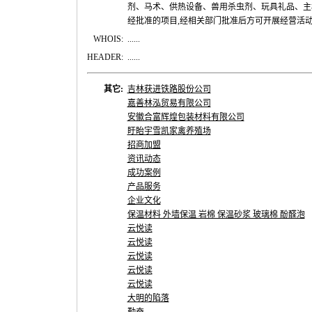
剂、马术、供热设备、兽用杀虫剂、玩具礼品、主
经批准的项目,经相关部门批准后方可开展经营活
WHOIS:
......
HEADER:
......
其它:
吉林获进铁路股份公司
嘉善林泓贸易有限公司
安徽合富辉煌包装材料有限公司
盱眙宇雪凯家禽养殖场
招商加盟
资讯动态
成功案例
产品服务
企业文化
保温材料 外墙保温 岩棉 保温砂浆 玻璃棉 酚醛泡
云悦读
云悦读
云悦读
云悦读
云悦读
大明的陷落