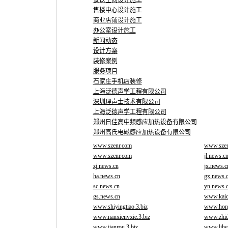
餐饮空间设计施工
售楼中心设计施工
商业店铺设计施工
办公室设计施工
新闻动态
设计方案
装修案例
服务项目
石家庄手机店装修
上海泛德声学工程有限公司
深圳理声士技术有限公司
上海泛德声学工程有限公司
郑州日佳高中频感应加热设备有限公司
郑州高氏电磁感应加热设备有限公司
www.szenr.com
www.szen
www.szenr.com
jl.news.c
zj.news.cn
jx.news.c
ha.news.cn
gx.news.
sc.news.cn
yn.news.
gs.news.cn
www.kaic
www.shiyingtiao.3.biz
www.hongj
www.nanxienvxie.3.biz
www.zhid
www.jianrou.3.biz
www.lihej