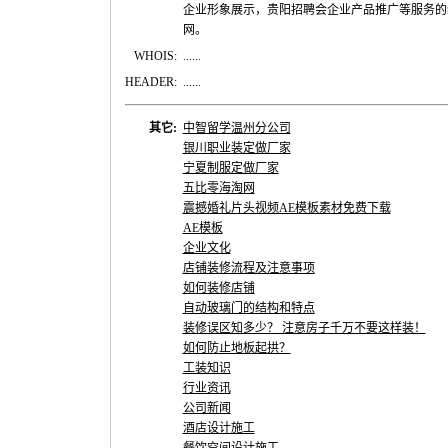
企业形象展示，贵阳招聘会企业产品推广等服务的
网。
WHOIS:
......
HEADER:
......
其它:
中智留学温州分公司
银川职业装定做厂家
宁夏制服定做厂家
五比零海淘网
震撼婚礼片头视频AE模板素材免费下载
AE模板
企业文化
店铺装修流程及注意事项
如何装修店铺
自动玻璃门的结构和特点
装修误区知多少？ 注意房子千万不要这样装！
如何防止地板起拱？
工装知识
行业资讯
公司新闻
酒店设计施工