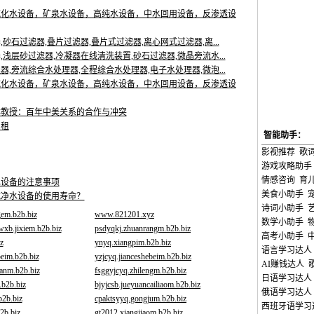
纯化水设备，矿泉水设备，高纯水设备，中水回用设备，反渗透设
砂石过滤器,叠片过滤器,叠片式过滤器,离心网式过滤器,离...
浅层砂过滤器,冷凝器在线清洗装置,砂石过滤器,微晶旁流水...
,旁流综合水处理器,全程综合水处理器,电子水处理器,微泡...
纯化水设备，矿泉水设备，高纯水设备，中水回用设备，反渗透设
林教授：百年中美关系的合作与冲突
出租
智能助手：
影视推荐
歌
游戏攻略助手
情感咨询
育
水设备的注意事项
美食小助手
纯净水设备的使用寿命？
诗词小助手
gem.b2b.biz
www.821201.xyz
数学小助手
xb.jixiem.b2b.biz
psdyqkj.zhuanrangm.b2b.biz
高考小助手
z
ynyq.xiangpim.b2b.biz
语言学习达人
beim.b2b.biz
yzjcyq.jianceshebeim.b2b.biz
AI赚钱达人
anm.b2b.biz
fsggyjcyq.zhilengm.b2b.biz
日语学习达人
b2b.biz
bjyjcsb.jueyuancailiaom.b2b.biz
俄语学习达人
b2b.biz
cpaktsyyq.gongjum.b2b.biz
西班牙语学习
2b.biz
gt2012.xiangjiaom.b2b.biz