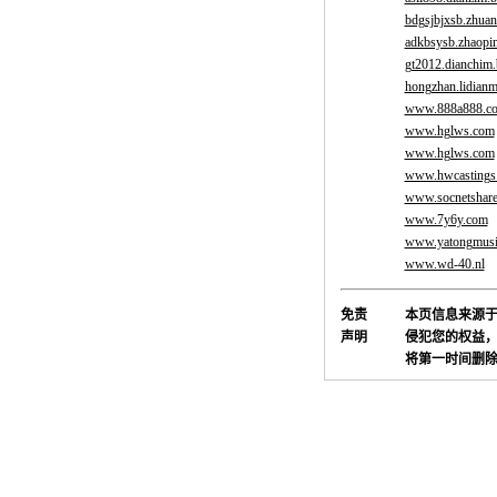
bdgsjbjxsb.zhuan
adkbsysb.zhaopi
gt2012.dianchim.
hongzhan.lidianm
www.888a888.c
www.hglws.com
www.hglws.com
www.hwcastings
www.socnetshar
www.7y6y.com
www.yatongmusi
www.wd-40.nl
免责
本页信息来源
声明
侵犯您的权益，
将第一时间删除