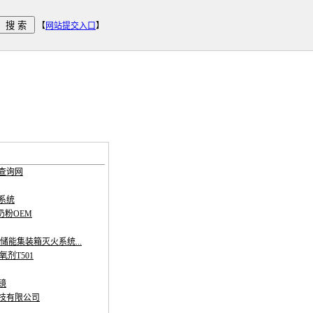
【
网站提交入口
】
查询网
系统
奶粉OEM
储能集装箱灭火系统...
氧剂T501
镜
技有限公司