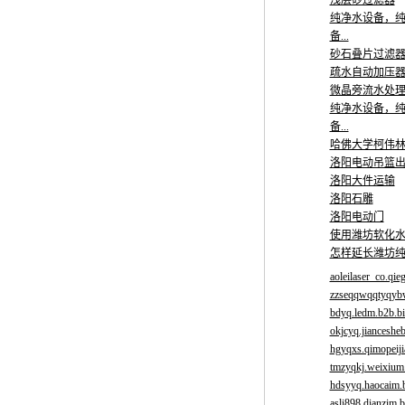
浅层砂过滤器
纯净水设备，
备...
砂石叠片过滤器,
疏水自动加压器,
微晶旁流水处理器
纯净水设备，
备...
哈佛大学柯伟
洛阳电动吊篮
洛阳大件运输
洛阳石雕
洛阳电动门
使用潍坊软化
怎样延长潍坊
aoleilaser_co.qie
zzseqqwqqtyqybw
bdyq.ledm.b2b.bi
okjcyq.jianceshe
hgyqxs.qimopeiji
tmzyqkj.weixium.
hdsyyq.haocaim.
asli898.dianzim.b