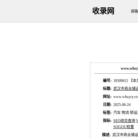
收录网
请输
www.wh
编号:
18509612
【本
标题:
武汉市商业储
网址:
www.whsycy.co
日期:
2025-06-24
标签:
汽车 物流 轿
指标:
SEO综合查询
SOGOU权重
描述:
武汉市商业储