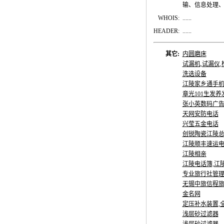
输、信息处理
WHOIS:
......
HEADER:
......
其它:
内圆磨床
试漏机,试漏仪
洗选设备
江陵家乡通手机
章光101生发
张小英数码广
天网安防电话
兴莹五金电话
创锐陶瓷江陵
江陵顺丰速运
江陵相亲
江陵电话簿,江
专业旅行社管
无锡中旅信程
金名网
定压补水装置,全
浅层砂过滤器