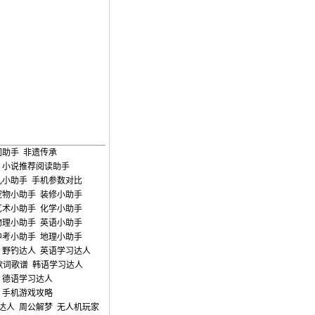
词助手
非遗传承
小说推荐阅读助手
儿小助手
手机参数对比
宠物小助手
装修小助手
艺术小助手
化学小助手
物理小助手
英语小助手
中考小助手
地理小助手
野钓达人
英语学习达人
歌词歌谱
韩语学习达人
德语学习达人
手机游戏攻略
达人
周公解梦
无人机玩家