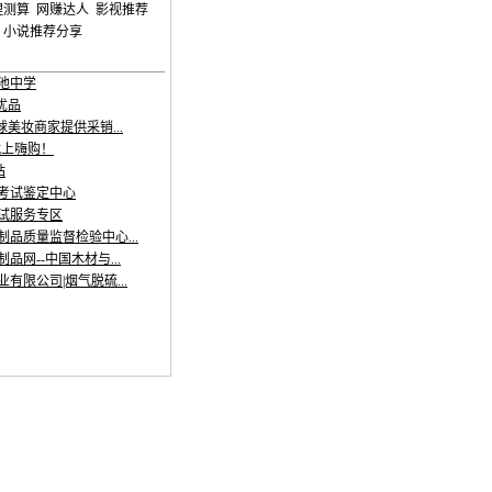
理测算
网赚达人
影视推荐
小说推荐分享
池中学
美优品
球美妆商家提供采销...
就上嗨购！
站
考试鉴定中心
试服务专区
品质量监督检验中心...
品网--中国木材与...
有限公司|烟气脱硫...