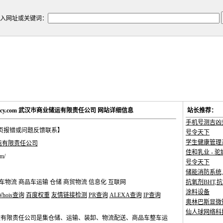
入网址或关键词：
sycy.com 武汉市商业储运有限责任公司 网站详细信息
站长推荐：
手机号测吉凶
页报错或问题反馈联系】
号令天下
学生健康管理
运有限责任公司
佳和乳业 - 驼
m/
号令天下
储能消防系统,
运车物流 商品车运输 仓储 商贸物流 信息化 互联网
抗氧剂BHT,抗
涂料设备
Whois查询
百度权重
友情链接检测
PR查询
ALEXA查询
IP查询
奥林巴斯显微
仙人球网络科
运有限责任公司是集仓储、运输、装卸、物流配送、商品车整车运