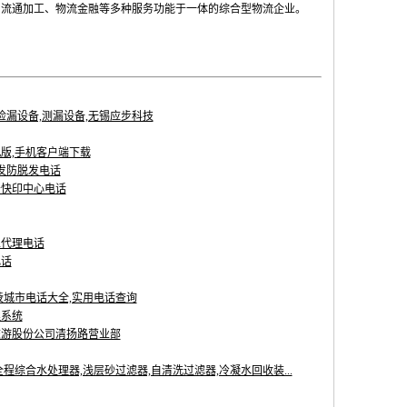
、流通加工、物流金融等多种服务功能于一体的综合型物流企业。
,检漏设备,测漏设备,无锡应步科技
版,手机客户端下载
养发防脱发电话
告快印中心电话
总代理电话
电话
陵城市电话大全,实用电话查询
理系统
旅游股份公司清扬路营业部
程综合水处理器,浅层砂过滤器,自清洗过滤器,冷凝水回收装...