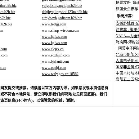
抢票攻略
命
tim.b2b.biz
yqjyqj.shiyanyiqim.b2b.biz
旅游景点推荐
nm.b2b.biz
dshjbyq.lingshou123m.b2b.biz
系统推荐：
b2b.biz
sirhjdwxb.jiadianm.b2b.biz
安徽舒城县汤
.b2b.biz
www.tzdtjg.com
购物车 - 聚
om
www.sharp-wisdom.com
NALA—为全
www.hglws.com
嗨购网-海购
www.hglws.com
--阿莫电子网
.com
www.clcjzx.cn
北京市朝阳区
e.com
www.sdzhijin.com
人事电子化考
www.bjafanti.com
国家非金属矿制
c.cn
www.pcpbj.com
中国木材与木制
www.wzly.gov.cn:16562
襄阳五二五泵业
于网友提交或推荐，请读者以官方内容为准，如果您发现本页信息有
或不符合本地律法，请立即联系我们(邮箱地址见页面底部)，我们
该页信息(24小时内)，以保障您的权益，谢谢。