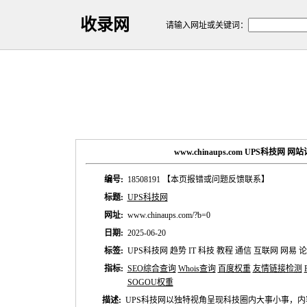
收录网
请输入网址或关键词：
www.chinaups.com UPS科技网 
编号:
18508191
【本页报错或问题反馈联系】
标题:
UPS科技网
网址:
www.chinaups.com/?b=0
日期:
2025-06-20
标签:
UPS科技网 趋势 IT 科技 教程 通信 互联网 网易 
指标:
SEO综合查询
Whois查询
百度权重
友情链接检测
SOGOU权重
描述:
UPS科技网以独特视角呈现科技圈内大事小事，内