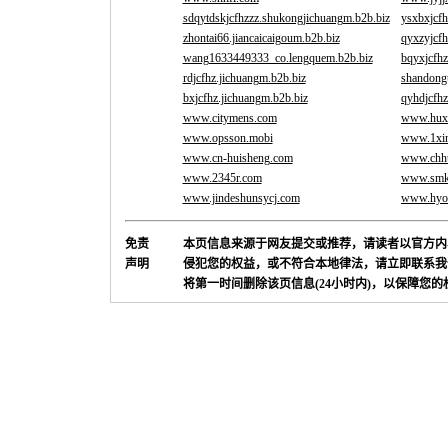
sdqytdskjcfhzzz.shukongjichuangm.b2b.biz
ysxbxjcfh
zhontai66.jiancaicaigoum.b2b.biz
qyxzyjcfh
wang1633449333_co.lengquem.b2b.biz
bqyxjcfhz
rdjcfhz.jichuangm.b2b.biz
shandongt
bxjcfhz.jichuangm.b2b.biz
qyhdjcfhz
www.citymens.com
www.hux
www.opsson.mobi
www.1xin
www.cn-huisheng.com
www.chh
www.2345r.com
www.smk
www.jindeshunsycj.com
www.hyor
免责
本页信息来源于网友提交或推荐，请读者以官方内
声明
侵犯您的权益，或不符合本地律法，请立即联系我
将第一时间删除该页信息(24小时内)，以保障您