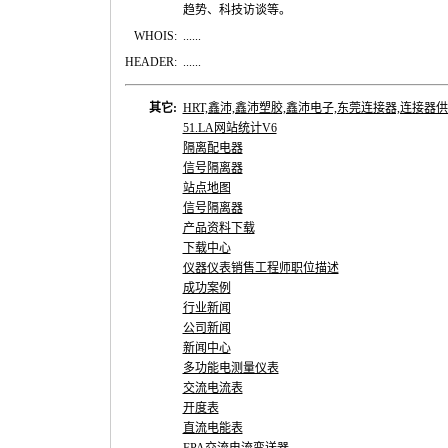
趋势、科技访谈等。
WHOIS:
......
HEADER:
......
其它:
HRT,鑫沛,鑫沛塑胶,鑫沛电子,东莞连接器,连接器供应
51.LA网站统计V6
隔离配电器
信号隔离器
站点地图
信号隔离器
产品资料下载
下载中心
仪器仪表销售工程师职位描述
成功案例
行业新闻
公司新闻
新闻中心
多功能电测量仪表
交流电流表
开度表
直流电能表