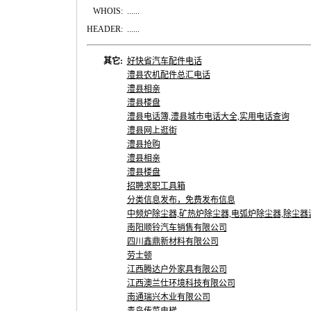
WHOIS:
......
HEADER:
......
其它:
好快省汽车配件电话
澧县农机配件总汇电话
澧县相亲
澧县楼盘
澧县电话簿,澧县城市电话大全,实用电话查询
澧县网上逛街
澧县抢购
澧县相亲
澧县楼盘
招聘求职工具箱
分类信息发布，免费发布信息
中频炉除尘器,矿热炉除尘器,电弧炉除尘器,除尘器滤
南阳顺铃汽车销售有限公司
四川鑫鼎新材料有限公司
劳士顿
江西腾达户外家具有限公司
江西澳兰仕环境科技有限公司
南通瑞兴木业有限公司