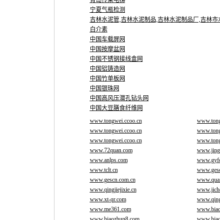
青岛传菜电梯
宁夏气瓶检测
吉林水泥管,吉林水泥制品,吉林水泥制品厂,吉林
白介素
中国车载屏网
中国按摩盆网
中国不锈钢接线盒网
中国铝铸造网
中国竹单板网
中国银珠网
中国高风压潜孔钻头网
中国大豆膳食纤维网
www.tongwei.ccoo.cn
www.tong
www.tongwei.ccoo.cn
www.tong
www.tongwei.ccoo.cn
www.tong
www.72quan.com
www.jin
www.anlps.com
www.gyfc
www.tclt.cn
www.gesc
www.gescn.com.cn
www.qua
www.qingjiejixie.cn
www.jich
www.xt-qr.com
www.qing
www.me361.com
www.bia
www.biaozhun8.com
www.bia