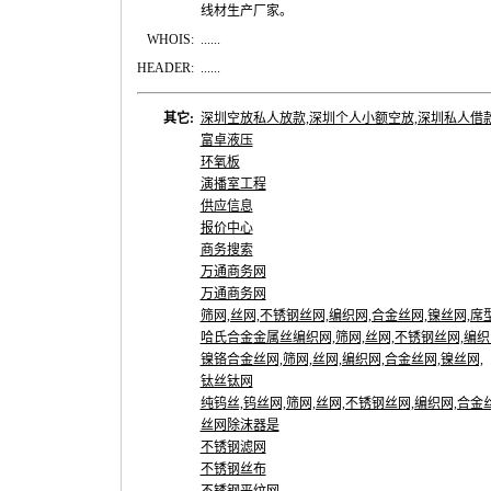
线材生产厂家。
WHOIS:
......
HEADER:
......
其它:
深圳空放私人放款,深圳个人小额空放,深圳私人借
富卓液压
环氧板
演播室工程
供应信息
报价中心
商务搜索
万通商务网
万通商务网
筛网,丝网,不锈钢丝网,编织网,合金丝网,镍丝网,席型网
哈氏合金金属丝编织网,筛网,丝网,不锈钢丝网,编织
镍铬合金丝网,筛网,丝网,编织网,合金丝网,镍丝网,
钛丝钛网
纯钨丝,钨丝网,筛网,丝网,不锈钢丝网,编织网,合金丝网
丝网除沫器是
不锈钢滤网
不锈钢丝布