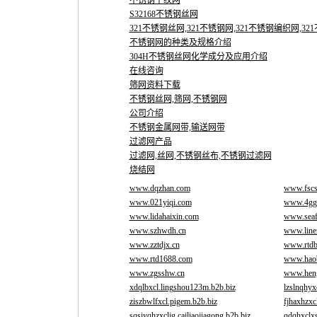
不锈钢平纹网
S32168不锈钢丝网
321不锈钢丝网,321不锈钢网,321不锈钢编织网,321不
不锈钢网的种类及规格介绍
304H不锈钢丝网化学成分及应用介绍
在线咨询
筛网资料下载
不锈钢丝网,筛网,不锈钢网
公司介绍
不锈钢金属网带,输送网带
过滤网产品
过滤网,丝网,不锈钢丝布,不锈钢过滤网
烧结网
www.dqzhan.com
www.fscs
www.021yiqi.com
www.4gg
www.lidahaixin.com
www.seaf
www.szhwdh.cn
www.line
www.zztdjx.cn
www.rtdb
www.rtd1688.com
www.hao
www.zgsshw.cn
www.heng
xdqlbxcl.lingshou123m.b2b.biz
lzslnqhyx
ziszbwlfxcl.pigem.b2b.biz
fjhaxhzxc
sqsiyqhzxcljg.cailiaojiagong.b2b.biz
qdqhxclxs