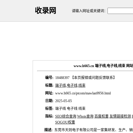
收录网
请输入网址或关键词：
www.h665.cn 端子线,电子线,线束 
编号:
18488397
【本页报错或问题反馈联系】
标题:
端子线,电子线,线束
网址:
www.h665.cn/ptcom/mawlan9956.html
日期:
2025-05-05
标签:
端子线 电子线 线束
指标:
SEO综合查询
Whois查询
百度权重
友情链接检测
SOGOU权重
描述:
东莞市天则电子有限公司是一家集研发、生产、销