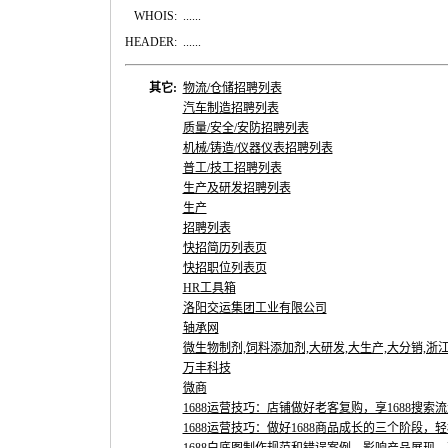
WHOIS:
......
HEADER:
......
其它:
物流/仓储招聘列表
汽车制造招聘列表
质量/安全/安防招聘列表
机械/铸造/仪器仪表招聘列表
普工/技工招聘列表
生产及研发招聘列表
生产
招聘列表
快招简历列表页
快招职位列表页
HR工具箱
洛阳交运集团工业有限公司
轴承网
微生物制剂,饲料添加剂,大研发,大生产,大分销,浙江
万丰科技
微商
1688运营技巧：店铺做好老客复购，享1688搜索
1688运营技巧：做好1688商品成长的三个阶段，