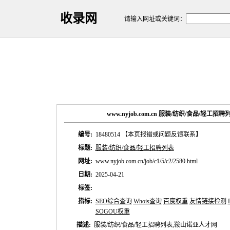
收录网
请输入网址或关键词：
www.nyjob.com.cn 服装/纺织/食品/轻工
编号:
18480514
【本页报错或问题反馈联系】
标题:
服装/纺织/食品/轻工招聘列表
网址:
www.nyjob.com.cn/job/c1/5/c2/2580.html
日期:
2025-04-21
标签:
指标:
SEO综合查询
Whois查询
百度权重
友情链接检测
SOGOU权重
描述:
服装/纺织/食品/轻工招聘列表,鞍山诺亚人才网