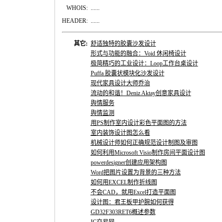
WHOIS:
......
HEADER:
......
其它:
舒适独特的胶囊沙发设计
形式与功能的融合：Void 休闲椅设计
极简精巧的工业设计：Loop工作台桌设计
Puffa 胶囊状模块化沙发设计
现代家具设计大师乔治
流动的和谐！Deniz Aktay创意家具设计
舆情服务
舆情监测
用PS制作室内设计彩色平面图的方法
室内装饰设计图怎么看
机械设计师如何正确规范设计制图及审图
如何利用Microsoft Visio制作房间平面设计图
powerdesigner创建应用架构图
Word把图片设置为背景的三种方法
如何用EXCEL制作折线图
不会CAD，就用Excel打造平面图
设计图：君王板甲护腕如何获得
GD32F303RET6概述参数