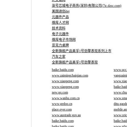
IC交易网
柒号芯城电子商务(深圳)有限公司(7ic.dzsc.com)
美国迪创det
元器件产品
维库人才网
技术资料
电子元器件
维库电子市场网
亚克力桌牌
全新旗舰产品美孚1号劲擎表现系列上市
汽车之家
全新旗舰产品美孚1号劲擎表现
baike.baidu.com
www.qcc
www.zaimingchaiqian.com
yangzaim
www.xiaopeng.com
www.xia
www.xiaopeng.com
baike.bai
new.qq.com
www.chu
www.wanhu.com.cn
www.smar
www.gedoo.cn
ditu.gaod
place.qyer.com
mobile.a
www.austrade.gov.au
www.ceic
baike.baidu.com
baike.bai
baike.baidu.com
www.nfi