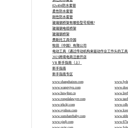
钢性防水套管
02s404防水套管
柔性防水套管
刚性防水套管
玻璃钢桥架有哪些型号规格?
玻璃钢电缆桥架
玻璃钢桥架
费斯托工具中国
牧田（中国）有限公司
电动工具（通过传动机构来驱动作业工作头的工具
2023跨境电商注册开店
VR 新手指南（上）
新手指南
新手指南专区
www.shanghaixm.com
www.lyd
www.wangyiyu.com
www.doo
www.hnwjhnt.cn
www.lzgf
www.rongdalawyer.com
www.taof
www.trkckj.com
www.cdh
www.synhon.com
www.lcee
www.sunsharebaby.com
www.nbh
www.sjzdj.com
www.67i
www.oyjg.com
www.fule