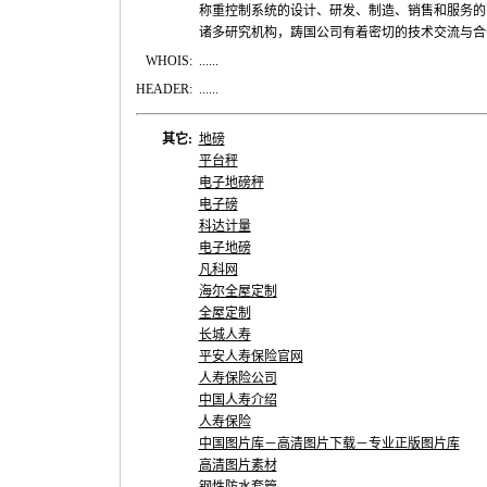
称重控制系统的设计、研发、制造、销售和服务的
诸多研究机构，踌国公司有着密切的技术交流与合
WHOIS:
......
HEADER:
......
其它:
地磅
平台秤
电子地磅秤
电子磅
科达计量
电子地磅
凡科网
海尔全屋定制
全屋定制
长城人寿
平安人寿保险官网
人寿保险公司
中国人寿介绍
人寿保险
中国图片库－高清图片下载－专业正版图片库
高清图片素材