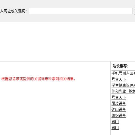
入网址或关键词：
站长推荐：
手机号测吉凶
，根据您请求或提供的关键词未检索到相关结果。
号令天下
学生健康管理
佳和乳业 - 驼
号令天下
服装设备
矿山设备
纺织设备
阀门
阀门