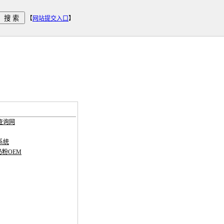
【
网站提交入口
】
查询网
系统
奶粉OEM