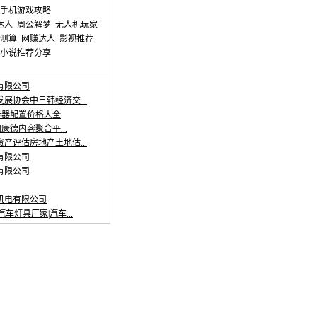
手机游戏攻略
达人
周公解梦
无人机玩家
测算
网赚达人
影视推荐
小说推荐分享
有限公司
展协会中日韩经济交...
服务器配置价格大全
明康德内容聚合平...
产评估房地产土地估...
有限公司
有限公司
机电有限公司
车灯具厂家|汽车...