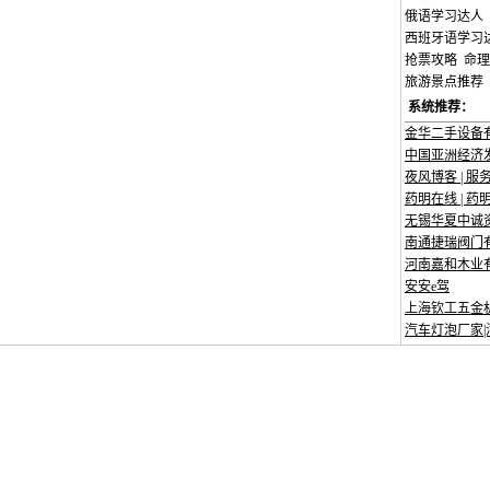
俄语学习达人
西班牙语学习
抢票攻略
命理
旅游景点推荐
系统推荐：
金华二手设备
中国亚洲经济发
夜风博客 | 
药明在线 | 药
无锡华夏中诚资
南通捷瑞阀门
河南嘉和木业
安安e驾
上海钦工五金
汽车灯泡厂家|汽