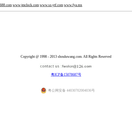
688.com
www.jmclock.com
www.sz-ytf.com
www.fya.mx
Copyright @ 1998 - 2013 shouluwang.com. All Rights Reserved
粤ICP备15078687号
粤公网安备 44030702004036号