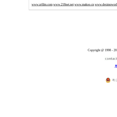
www.zrfilm.com
www.218net.net
www.makoo.cn
www.desimoworl
Copyright @ 1998 - 20
粤
粤公