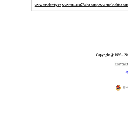
www.cnsolarcity.cn
www.xn--uist73aloq.com
www.amble-china.co
Copyright @ 1998 - 20
粤
粤公