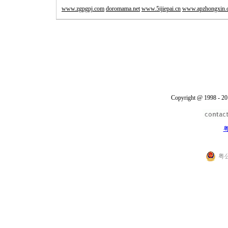
www.zgpgpj.com
doromama.net
www.5ijiepai.cn
www.apzhongxin.
Copyright @ 1998 - 20
粤
粤公