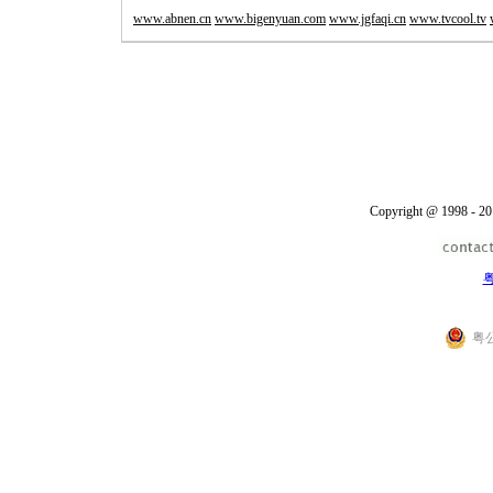
www.abnen.cn
www.bigenyuan.com
www.jgfaqi.cn
www.tvcool.tv
Copyright @ 1998 - 20
粤
粤公