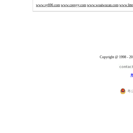
www.sy696.com
www.cqqsyy.com
www.woaiwucan.com
www.litte
Copyright @ 1998 - 20
粤
粤公