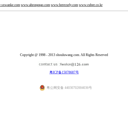
.sxwanke.com
www.ahronggao.com
www.herecurly.com
www.cubee.co.kr
Copyright @ 1998 - 2013 shouluwang.com. All Rights Reserved
粤ICP备15078687号
粤公网安备 44030702004036号