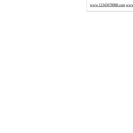
www.12345678988.com
www