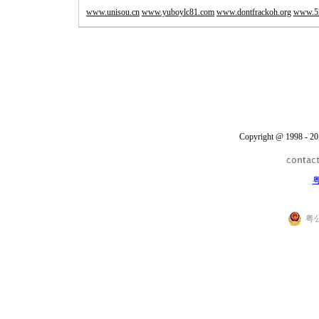
www.unisou.cn
www.yuboylc81.com
www.dontfrackoh.org
www.52
Copyright @ 1998 - 20
粤
粤公