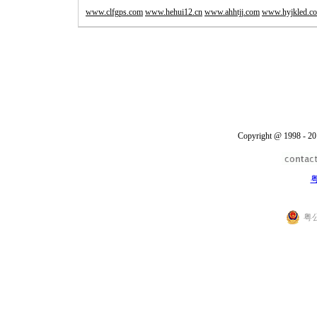
www.clfgps.com
www.hehui12.cn
www.ahhtjj.com
www.hyjkled.c
Copyright @ 1998 - 20
粤
粤公