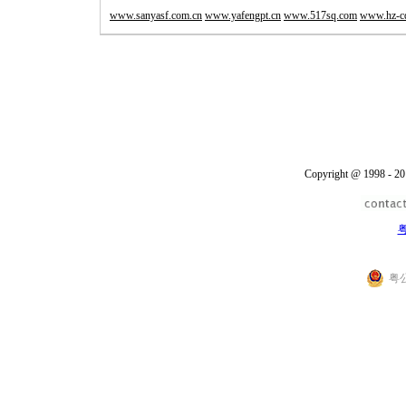
www.sanyasf.com.cn
www.yafengpt.cn
www.517sq.com
www.hz-cd
Copyright @ 1998 - 20
粤
粤公