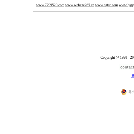
www.7799520.com
www.website265.cn
www.cgfrc.com
www.lygjt
Copyright @ 1998 - 20
粤
粤公