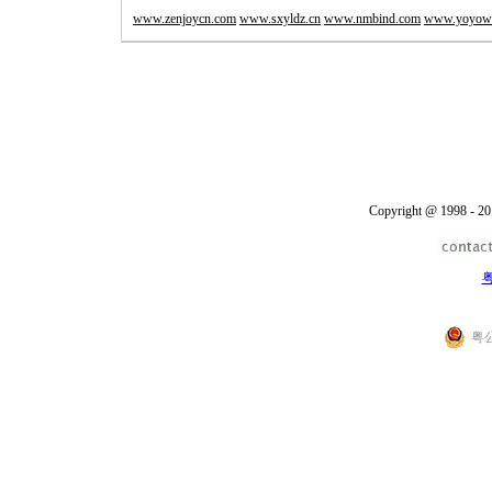
www.zenjoycn.com
www.sxyldz.cn
www.nmbind.com
www.yoyow
Copyright @ 1998 - 20
粤
粤公