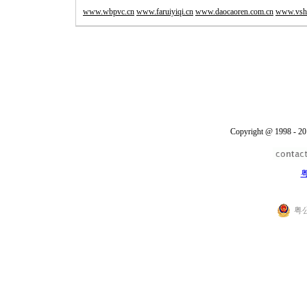
www.wbpvc.cn
www.faruiyiqi.cn
www.daocaoren.com.cn
www.vsh
Copyright @ 1998 - 20
粤
粤公