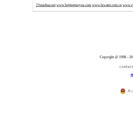
23xiaohua.net
www.beijingmoyou.com
www.lxwater.com.cn
www.z
Copyright @ 1998 - 20
粤
粤公