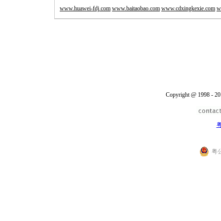
www.huawei-fdj.com
www.baitaobao.com
www.cdxingkexie.com
w
Copyright @ 1998 - 20
粤
粤公