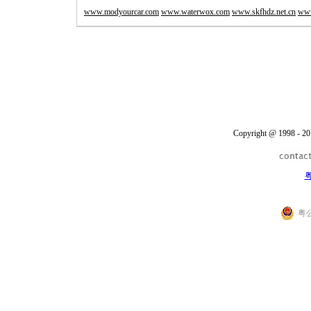
www.modyourcar.com
www.waterwox.com
www.skfhdz.net.cn
www
Copyright @ 1998 - 20
粤
粤公