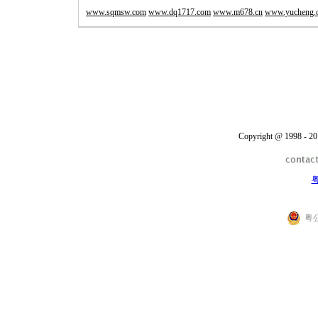
www.sqmsw.com
www.dq1717.com
www.m678.cn
www.yucheng.
Copyright @ 1998 - 20
粤
粤公