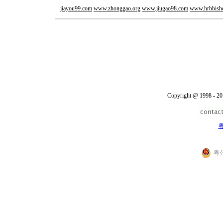
jiayou99.com
www.zhonggao.org
www.jiugao98.com
www.hrbbish
Copyright @ 1998 - 20
粤
粤公