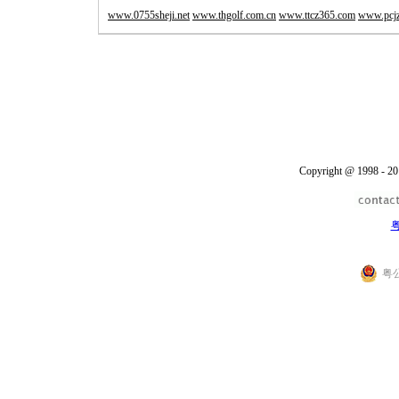
www.0755sheji.net
www.thgolf.com.cn
www.ttcz365.com
www.pcj
Copyright @ 1998 - 20
粤
粤公