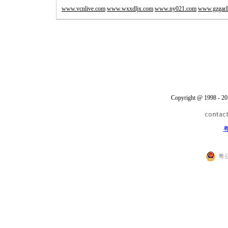
www.vcnlive.com
www.wxxdljx.com
www.ny021.com
www.gzgarL
Copyright @ 1998 - 20
粤
粤公