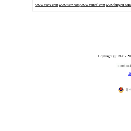
www.sxctx.com
www.sxtz.com
www.tannafl.com
www.butyou.com
Copyright @ 1998 - 20
粤
粤公