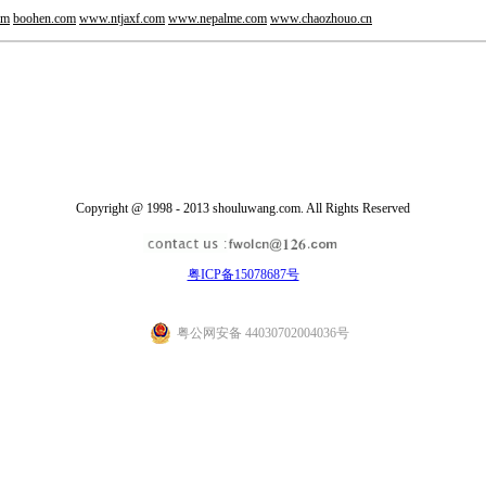
om
boohen.com
www.ntjaxf.com
www.nepalme.com
www.chaozhouo.cn
Copyright @ 1998 - 2013 shouluwang.com. All Rights Reserved
粤ICP备15078687号
粤公网安备 44030702004036号