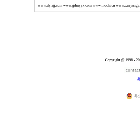
www.dyrrjj.com
www.gdmyyk.com
www.mochi.cn
www.xueyangy
Copyright @ 1998 - 20
粤
粤公