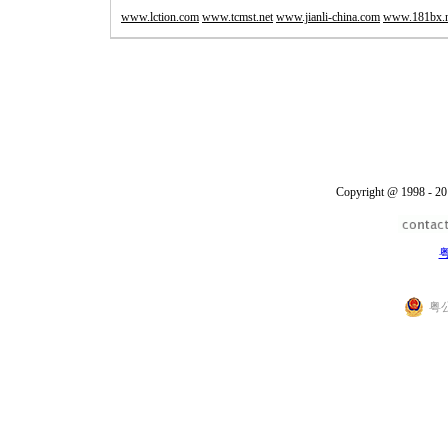
www.lction.com
www.tcmst.net
www.jianli-china.com
www.181bx.n
Copyright @ 1998 - 20
粤
粤公