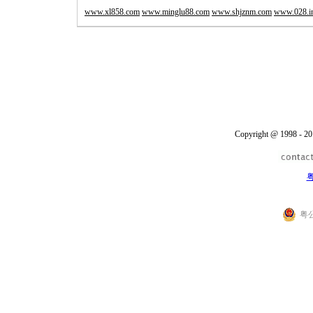
www.xl858.com
www.minglu88.com
www.shjznm.com
www.028.i
Copyright @ 1998 - 20
粤
粤公