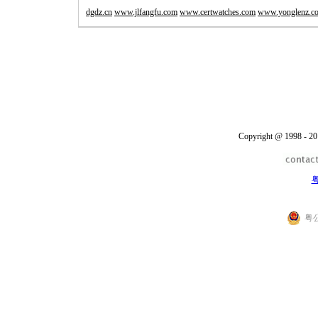
dgdz.cn
www.jlfangfu.com
www.certwatches.com
www.yonglenz.c
Copyright @ 1998 - 20
粤
粤公