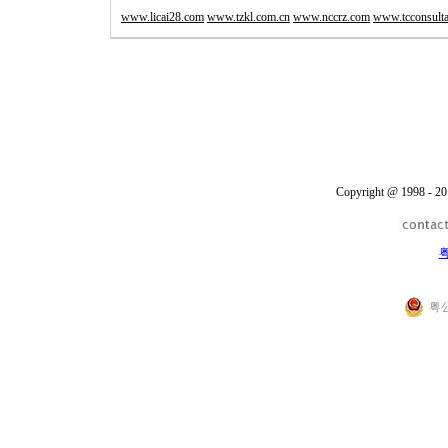
www.licai28.com
www.tzkl.com.cn
www.nccrz.com
www.tcconsult
Copyright @ 1998 - 20
粤
粤公