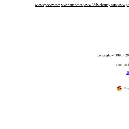
www.cpcvviv.com
www.intt.net.cn
www.365webstudy.com
www.jkz
Copyright @ 1998 - 20
粤
粤公