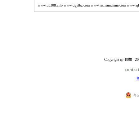
www.53308.info
www.dgylbz.com
www.techsunchina.com
www.sjl
Copyright @ 1998 - 20
粤
粤公